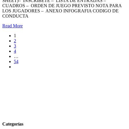
SHEET)– INSCRIBETE – LISTA DE ENTRADAS –
CUADROS – ORDEN DE JUEGO PREVISTO NOTA PARA
LOS JUGADORES – ANEXO INFOGRAFIA CODIGO DE
CONDUCTA
Read More
1
2
3
4
…
54
Categorías