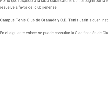
Por lo que respecta a la tabla clasificatoria, bonita pugna por la 
resuelve a favor del club jienense
Campus Tenis Club de Granada y C.D. Tenis Jaén
siguen inst
En el siguiente enlace se puede consultar la Clasificación de 