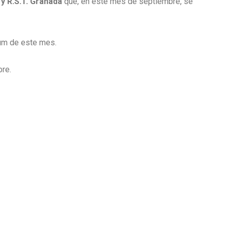
 y R.S.T. Granada
que, en este mes de septiembre, se
um de este mes.
bre.