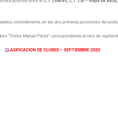
tercera posición entre el
C.T. Linares, C.T. Cid – Hiaya de Baza,
alados, cómodamente, en las dos primeras posiciones del pódi
Clubes “Trofeo Manuel Pérez” correspondiente al mes de septiem
C
LASIFICACION DE CLUBES – SEPTIEMBRE 2020